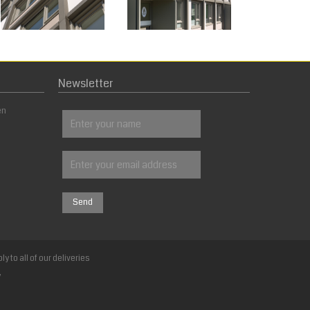
Newsletter
en
o all of our deliveries
y