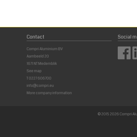
Contact
Social m
Compri Aluminium BV
Aambeeld 20
1671 NT Medemblik
See map
T
0227 606700
info@compri.eu
More company information
© 2015 2026 Compri Alu