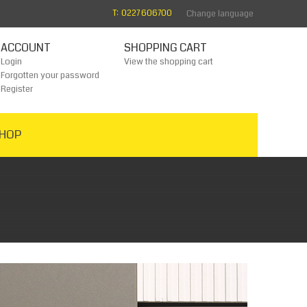
T: 0227 606700
Change language
ACCOUNT
SHOPPING CART
Login
View the shopping cart
Forgotten your password
Register
HOP