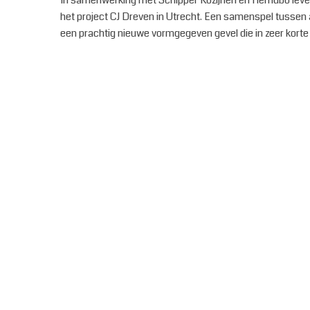
In samenwerking met Schipper Kozijnen en Hemubo lever
het project CJ Dreven in Utrecht. Een samenspel tussen 
een prachtig nieuwe vormgegeven gevel die in zeer korte 