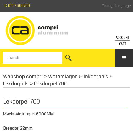
T: 0227 606700
Change language
ACCO
SH
CA
Login
Forgotte
Vie
your
the
Webshop compri
»
Waterslagen & lekdorpels
»
passwor
sho
Register
cart
Lekdorpels
»
Lekdorpel 700
Lekdorpel 700
Maximale lengte: 6000MM
Breedte: 22mm