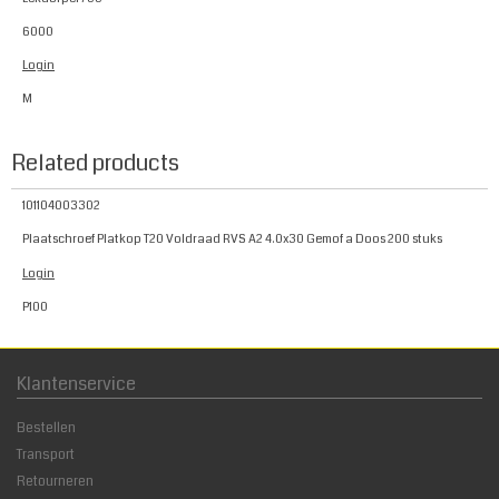
6000
Login
M
Related products
101104003302
Plaatschroef Platkop T20 Voldraad RVS A2 4.0x30 Gemof a Doos 200 stuks
Login
P100
Klantenservice
Bestellen
Transport
Retourneren