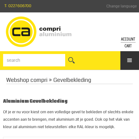
T: 0227 606700
Change language
ACCO
SH
CA
Login
Forgotte
Vie
your
the
Webshop compri
»
Gevelbekleding
passwor
sho
Register
cart
Aluminium Gevelbekleding
Of je er nu voor kiest om een volledige gevel te bekleden of slechts enkele
accenten aan te brengen, met aluminium zit je goed. Ook op het vlak van
kleur zal aluminium niet teleurstellen: elke RAL-kleur is mogelijk.