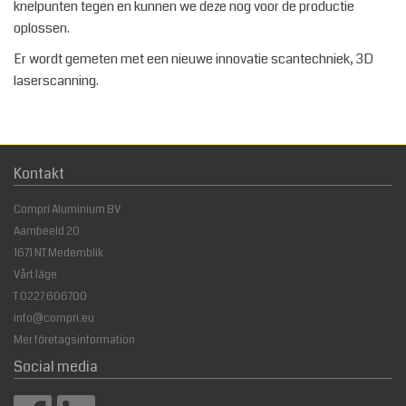
knelpunten tegen en kunnen we deze nog voor de productie
oplossen.
Er wordt gemeten met een nieuwe innovatie scantechniek, 3D
laserscanning.
Kontakt
Compri Aluminium BV
Aambeeld 20
1671 NT Medemblik
Vårt läge
T
0227 606700
info@compri.eu
Mer företagsinformation
Social media