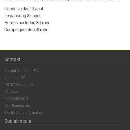
Goede vrijdag 19 april
2e paasdag 22 april
Hemelvaartsdag 30 mei
Compri gesloten 31 mei
Kontakt
Compri Aluminium BV
Aambeeld 20
1671 NT Medemblik
Vårt läge
T
0227 606700
info@compri.eu
Mer företagsinformation
Social media