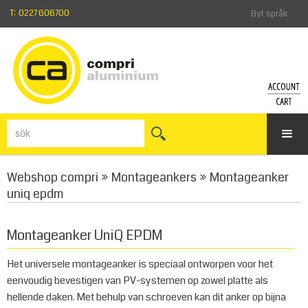
T: 0227 606700
Byt språk
KONT
KU
Logga
Visa
in
kun
Har
Webshop compri
»
Montageankers
»
Montageanker
du
glömt
uniq epdm
lösenord
Registre
Montageanker UniQ EPDM
Het universele montageanker is speciaal ontworpen voor het
eenvoudig bevestigen van PV-systemen op zowel platte als
hellende daken. Met behulp van schroeven kan dit anker op bijna