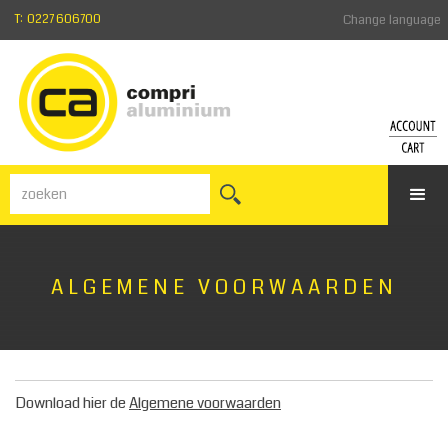
T: 0227 606700
Change language
ACCO
WI
Inloggen
Beki
Wachtw
de
vergeten
win
Registre
ALGEMENE VOORWAARDEN
Download hier de
Algemene voorwaarden