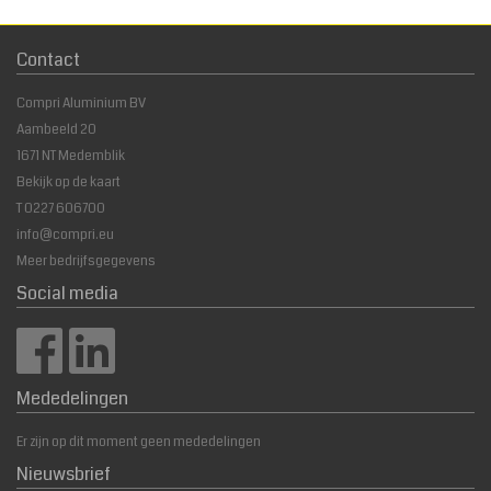
Contact
Compri Aluminium BV
Aambeeld 20
1671 NT Medemblik
Bekijk op de kaart
T
0227 606700
info@compri.eu
Meer bedrijfsgegevens
Social media
Mededelingen
Er zijn op dit moment geen mededelingen
Nieuwsbrief