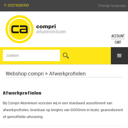
T: 0227 606700
Change language
ACCO
WI
Inloggen
Beki
Wachtw
de
vergeten
win
Webshop compri
»
Afwerkprofielen
Registre
Afwerkprofielen
Bij Compri Aluminium voorzien wij in een standaard assortiment van
afwerkprofielen, leverbaar op lengtes van 6000mm in brute, geanodiseerd
of gemoffelde uitvoering.