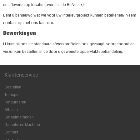
en afleveren op locatie (overal in de BeNeLux).
Bent u benieuwd wat we voor uw interieurproject kunnen betekenen? Neem
contact op met ons kantoor.
Bewerkingen
U kunt bij ons de standaard afwerkprofielen ook gezaagd, voorgeboord en
verzonken bestellen in de door u gewenste oppervlaktebehandeling.
Klantenservice
Bestellen
Transport
Retourneren
Afhalen
Betaalmethoden
Garantie en klachten
Contact