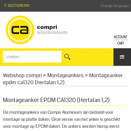
T: 0227 606700
Change language
ACCO
WI
Inloggen
Beki
Wachtw
de
vergeten
win
Webshop compri
»
Montageankers
»
Montageanker
Registre
epdm ca1320 (hertalan 1,2)
Montageanker EPDM CA1320 (Hertalan 1,2)
De montageankers van Compri Aluminium zijn bedoeld voor
montage op platte daken. Deze versie van het anker is geschikt
voor montage op EPDM daken. De ankers worden hierop eerst