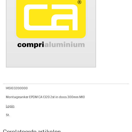
145103200000
Montageanker EPDM CA 1320 2st in doos 300mm M10
Login
St.