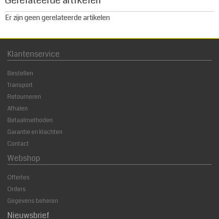
Gerelateerde artikelen
Er zijn geen gerelateerde artikelen
Klantenservice
Bestellen
Transport
Retourneren
Afhalen
Betaalmethoden
Garantie en klachten
Contact
Webshop
Offertes
Orders
Gegevens beheren
Nieuwsbrief