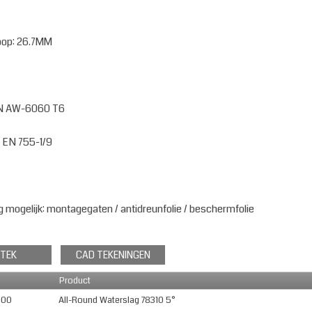
oop: 26.7MM
 EN AW-6060 T6
: EN 755-1/9
 mogelijk: montagegaten / antidreunfolie / beschermfolie
TEK
CAD TEKENINGEN
Product
000
All-Round Waterslag 78310 5°