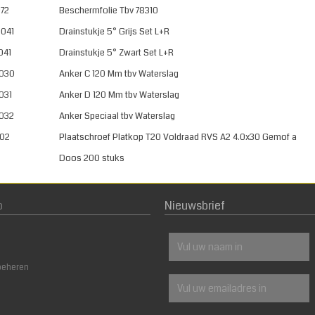
72
Beschermfolie Tbv 78310
041
Drainstukje 5° Grijs Set L+R
041
Drainstukje 5° Zwart Set L+R
030
Anker C 120 Mm tbv Waterslag
031
Anker D 120 Mm tbv Waterslag
032
Anker Speciaal tbv Waterslag
302
Plaatschroef Platkop T20 Voldraad RVS A2 4.0x30 Gemof a
Doos 200 stuks
p
Nieuwsbrief
beheren