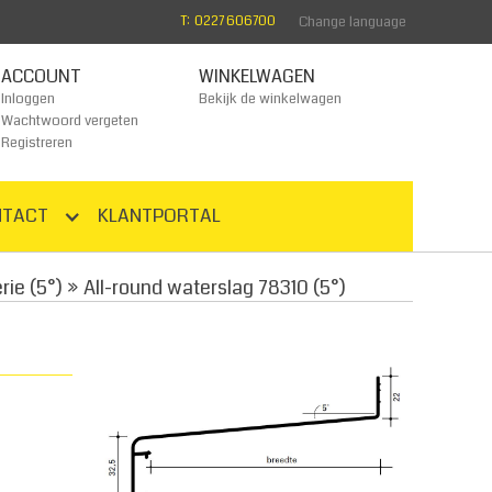
T: 0227 606700
Change language
ACCOUNT
WINKELWAGEN
Inloggen
Bekijk de winkelwagen
Wachtwoord vergeten
Registreren
NTACT
KLANTPORTAL
ie (5°)
»
All-round waterslag 78310 (5°)