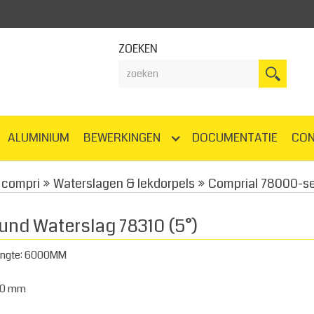
ZOEKEN
ALUMINIUM
BEWERKINGEN
DOCUMENTATIE
CO
compri
»
Waterslagen & lekdorpels
»
Comprial 78000-ser
und Waterslag 78310 (5°)
engte: 6000MM
00 mm