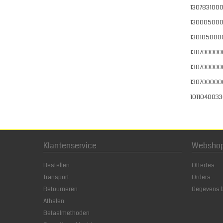
1307831000
130005000
130105000
130700000
130700000
130700000
101104003
Klantenservice
Websho
Bestellen
Offertes
Transport
Orders
Retourneren
Gegevens 
Afhalen
Betaalmethoden