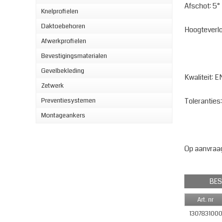
Afschot: 5°
Knelprofielen
Daktoebehoren
Hoogteverl
Afwerkprofielen
Bevestigingsmaterialen
Gevelbekleding
Kwaliteit:
Zetwerk
Toleranties
Preventiesystemen
Montageankers
Op aanvraag
BES
Art. nr
130783100