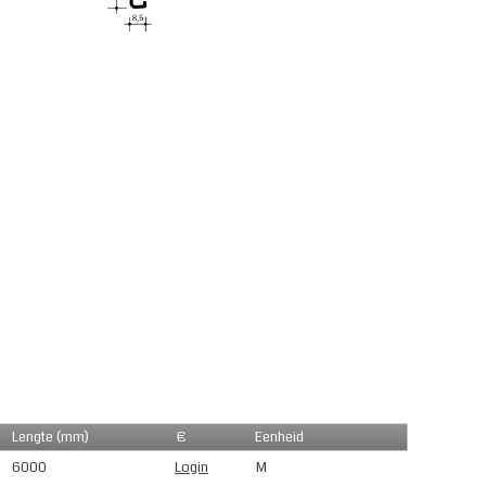
Lengte (mm)
€
Eenheid
6000
Login
M