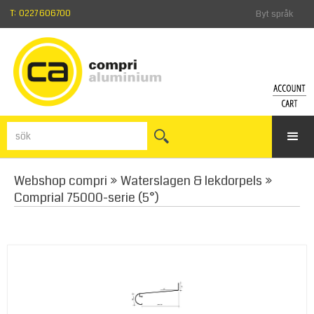
T: 0227 606700
Byt språk
KONT
KU
Logga
Visa
in
kun
Har
Webshop compri
»
Waterslagen & lekdorpels
»
du
glömt
Comprial 75000-serie (5°)
lösenord
Registre