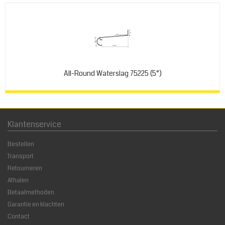
All-Round Waterslag 75225 (5°)
Klantenservice
Bestellen
Transport
Retourneren
Afhalen
Betaalmethoden
Garantie en klachten
Contact