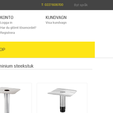
T: 0227 606700
Byt språk
KONTO
KUNDVAGN
Logga in
Visa kundvagn
Har du glömt lösenordet?
Registrera
OP
minium steekstuk