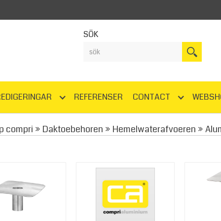
SÖK
REDIGERINGAR
REFERENSER
CONTACT
WEBSH
p compri
»
Daktoebehoren
»
Hemelwaterafvoeren
»
Alu