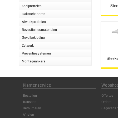
Ste
Knelprofielen
Daktoebehoren
Afwerkprofielen
Bevestigingsmaterialen
Gevelbekleding
Zetwerk
Preventiesystemen
Steek
Montageankers
Klantenservice
Websho
Bestellen
Offertes
Transport
Orders
Retourneren
Gegevens 
Afhalen