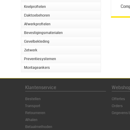
Comp
Knelprofielen
Daktoebehoren
Afwerkprofielen
Bevestigingsmaterialen
Gevelbekleding
Zetwerk
Preventiesystemen
Montageankers
Klantenservice
Websho
Bestellen
Offertes
Transport
Orders
Retourneren
Gegevens 
Afhalen
Betaalmethoden