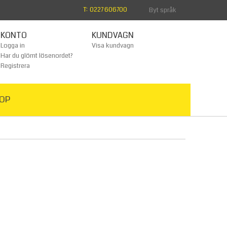
T: 0227 606700
Byt språk
KONTO
KUNDVAGN
Logga in
Visa kundvagn
Har du glömt lösenordet?
Registrera
OP