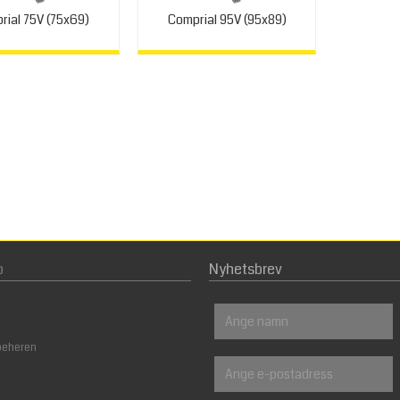
rial 75V (75x69)
Comprial 95V (95x89)
p
Nyhetsbrev
beheren