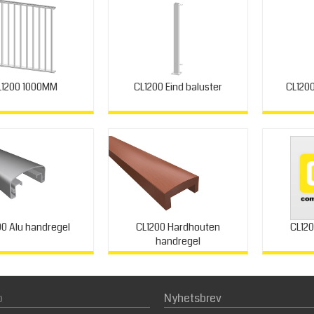
L1200 1000MM
CL1200 Eind baluster
CL1200
00 Alu handregel
CL1200 Hardhouten
CL12
handregel
p
Nyhetsbrev