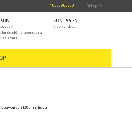
T: 0227 606700
Byt språk
KONTO
KUNDVAGN
Logga in
Visa kundvagn
Har du glömt lösenordet?
Registrera
OP
 te bouwen van 1200mm hoog.