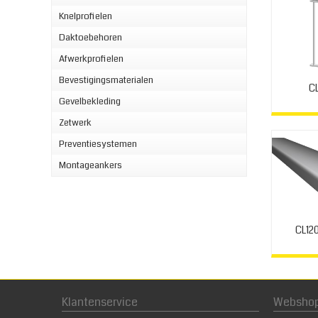
Knelprofielen
Daktoebehoren
Afwerkprofielen
Bevestigingsmaterialen
C
Gevelbekleding
Zetwerk
Preventiesystemen
Montageankers
CL12
Klantenservice
Websho