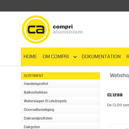
HOME
OM COMPRI
DOKUMENTATION
Websho
SORTIMENT
Handelsprofiel
Balkonhekken
CL1200
Waterslagen & Lekdorpels
De CL120 ser
Doorvalbeveiliging
Dakrandprofielen
Dakgoten