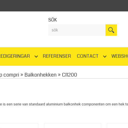
SÖK
REDIGERINGAR
REFERENSER
CONTACT
WEBSH
p compri
»
Balkonhekken
»
Cl1200
ie is een serie van standaard aluminium balkonhek componenten om een hek