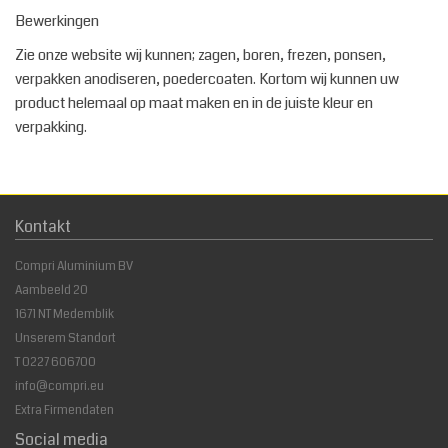
Bewerkingen
Zie onze website wij kunnen; zagen, boren, frezen, ponsen,
verpakken anodiseren, poedercoaten. Kortom wij kunnen uw
product helemaal op maat maken en in de juiste kleur en
verpakking.
Kontakt
Compri Aluminium BV
Aambeeld 20
1671 NT Medemblik
Unserem Standort
T
0227 606700
info@compri.eu
Extra Firmendaten
Social media