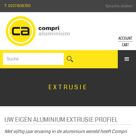
T: 0227 606700
Sprache ändern
KONT
WA
Einlogge
Zum
Kennwor
War
vergess
Anmelde
EXTRUSIE
UW EIGEN ALUMINIUM EXTRUSIE PROFIEL
Met vijftig jaar ervaring in de aluminium wereld heeft Compri