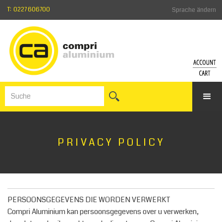
T: 0227 606700
Sprache ändern
KONT
WA
Einlogge
Zum
Kennwor
War
vergess
Anmelde
PRIVACY POLICY
PERSOONSGEGEVENS DIE WORDEN VERWERKT
Compri Aluminium kan persoonsgegevens over u verwerken,