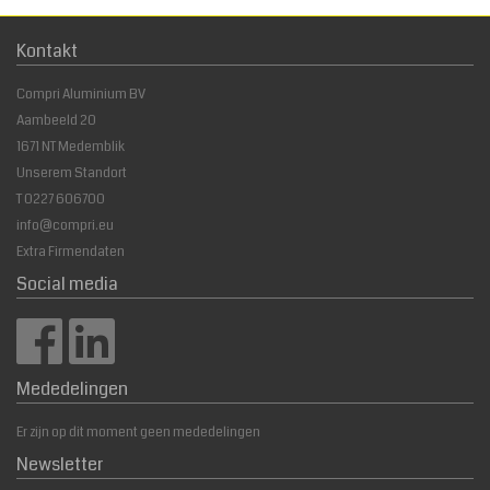
Kontakt
Compri Aluminium BV
Aambeeld 20
1671 NT Medemblik
Unserem Standort
T
0227 606700
info@compri.eu
Extra Firmendaten
Social media
Mededelingen
Er zijn op dit moment geen mededelingen
Newsletter