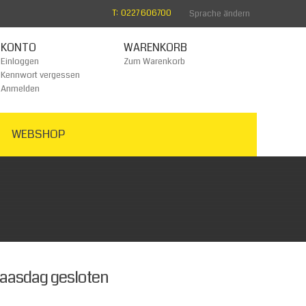
T: 0227 606700
Sprache ändern
KONTO
WARENKORB
Einloggen
Zum Warenkorb
Kennwort vergessen
Anmelden
WEBSHOP
Paasdag gesloten