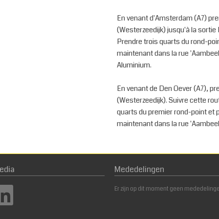
En venant d'Amsterdam (A7) prend
(Westerzeedijk) jusqu'à la sortie
Prendre trois quarts du rond-poi
maintenant dans la rue 'Aambeeld
Aluminium.
En venant de Den Oever (A7), pre
(Westerzeedijk). Suivre cette rou
quarts du premier rond-point et 
maintenant dans la rue 'Aambeeld
edia
Mededelingen
Er zijn op dit moment geen mededeling