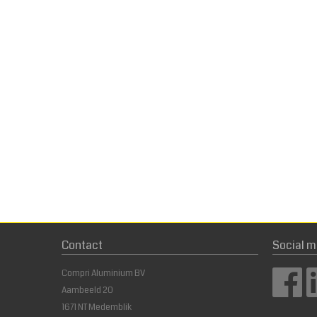
Contact
Social m
Compri Aluminium BV
Aambeeld 20
1671 NT Medemblik