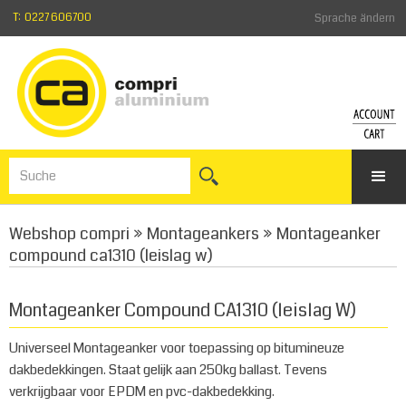
T: 0227 606700
Sprache ändern
KONT
WA
Einlogge
Zum
Kennwor
War
vergess
Webshop compri
»
Montageankers
»
Montageanker
Anmelde
compound ca1310 (leislag w)
Montageanker Compound CA1310 (leislag W)
Universeel Montageanker voor toepassing op bitumineuze
dakbedekkingen. Staat gelijk aan 250kg ballast. Tevens
verkrijgbaar voor EPDM en pvc-dakbedekking.