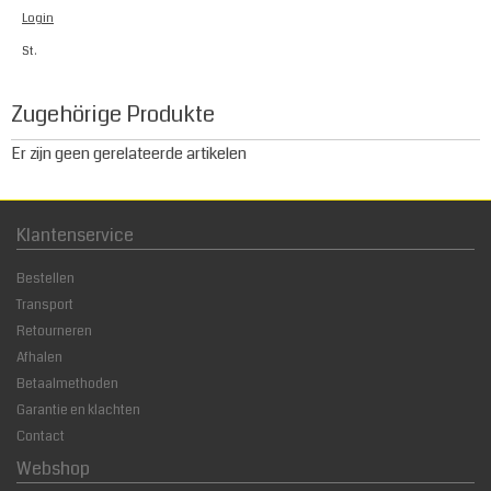
Login
St.
Zugehörige Produkte
Er zijn geen gerelateerde artikelen
Klantenservice
Bestellen
Transport
Retourneren
Afhalen
Betaalmethoden
Garantie en klachten
Contact
Webshop