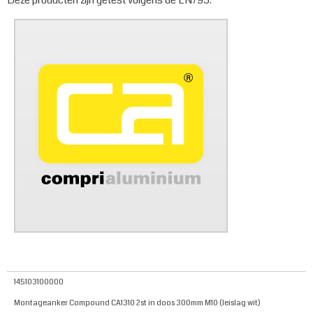
Deze producten zijn getest volgens de EN795.
145103100000
Montageanker Compound CA1310 2st in doos 300mm M10 (leislag wit)