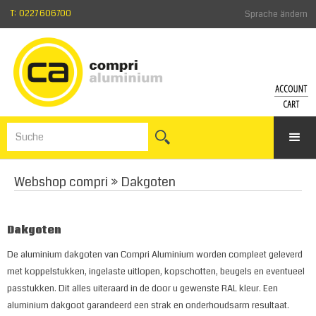
T: 0227 606700
Sprache ändern
KONT
WA
Einlogge
Zum
Kennwor
War
vergess
Webshop compri
»
Dakgoten
Anmelde
Dakgoten
De aluminium dakgoten van Compri Aluminium worden compleet geleverd
met koppelstukken, ingelaste uitlopen, kopschotten, beugels en eventueel
passtukken. Dit alles uiteraard in de door u gewenste RAL kleur. Een
aluminium dakgoot garandeerd een strak en onderhoudsarm resultaat.