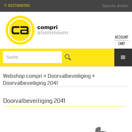
T: 0227 606700
Sprache ändern
KONT
WA
Einlogge
Zum
Kennwor
War
vergess
Webshop compri
»
Doorvalbeveiliging
»
Anmelde
Doorvalbeveiliging 2041
Doorvalbeveiliging 2041