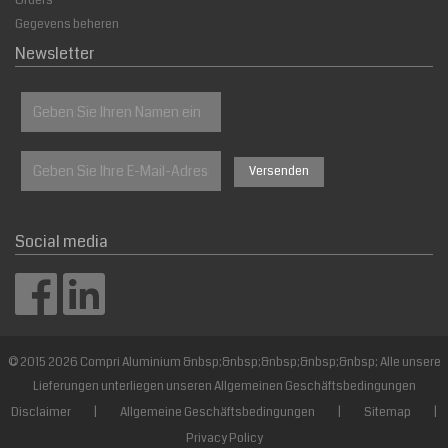
Orders
Gegevens beheren
Newsletter
Social media
© 2015 2026 Compri Aluminium &nbsp;&nbsp;&nbsp;&nbsp;&nbsp; Alle unsere
Lieferungen unterliegen unseren Allgemeinen Geschäftsbedingungen
Disclaimer
|
Allgemeine Geschäftsbedingungen
|
Sitemap
|
Privacy Policy