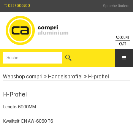
T: 0227 606700
Sprache ändern
KONT
WA
Einlogge
Zum
Kennwor
War
vergess
Webshop compri
»
Handelsprofiel
»
H-profiel
Anmelde
H-Profiel
Lengte: 6000MM
Kwaliteit: EN AW-6060 T6