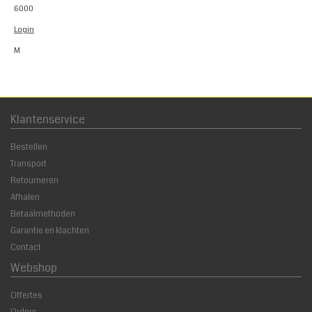
6000
Login
M
Klantenservice
Bestellen
Transport
Retourneren
Afhalen
Betaalmethoden
Garantie en klachten
Contact
Webshop
Offertes