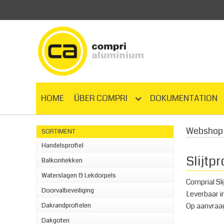
HOME
ÜBER COMPRI
DOKUMENTATION
Webshop 
SORTIMENT
Handelsprofiel
Slijtp
Balkonhekken
Waterslagen & Lekdorpels
Comprial Sl
Doorvalbeveiliging
Leverbaar i
Op aanvraag
Dakrandprofielen
Dakgoten