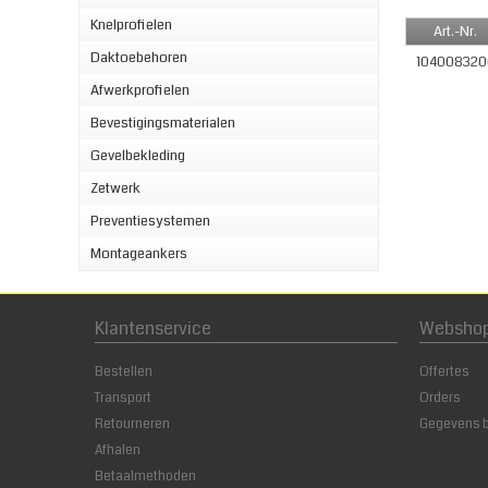
Knelprofielen
Art.-Nr.
Daktoebehoren
10400832
Afwerkprofielen
Bevestigingsmaterialen
Gevelbekleding
Zetwerk
Preventiesystemen
Montageankers
Klantenservice
Websho
Bestellen
Offertes
Transport
Orders
Retourneren
Gegevens 
Afhalen
Betaalmethoden