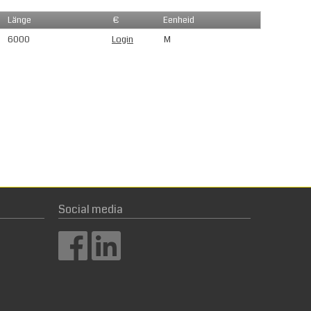
Länge
€
Eenheid
6000
Login
M
Social media