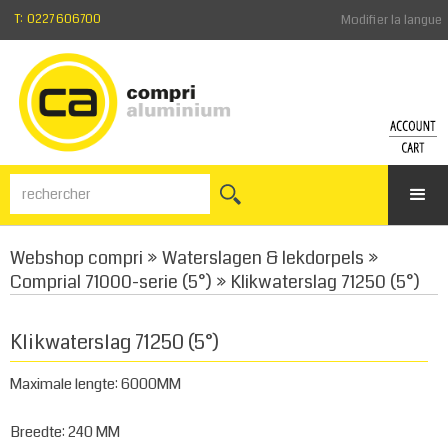
T: 0227 606700
Modifier la langue
COMP
PA
Login
Voir
Mot
le
de
pani
Webshop compri
»
Waterslagen & lekdorpels
»
passe
oublié
Comprial 71000-serie (5°)
»
Klikwaterslag 71250 (5°)
Enregistr
Klikwaterslag 71250 (5°)
Maximale lengte: 6000MM
Breedte: 240 MM