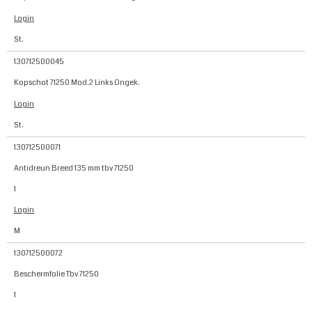
Login
St.
130712500045
Kopschot 71250 Mod.2 Links Ongek.
Login
St.
130712500071
Antidreun Breed 135 mm tbv 71250
1
Login
M
130712500072
Beschermfolie Tbv 71250
1