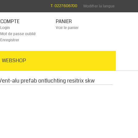
T: 0227 606700
Modifier la langue
COMPTE
PANIER
Login
Voir le panier
Mot de passe oublié
Enregistrer
WEBSHOP
Vent-alu prefab ontluchting resitrix skw