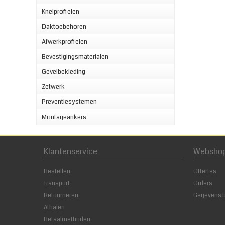
Knelprofielen
Daktoebehoren
Afwerkprofielen
Bevestigingsmaterialen
Gevelbekleding
Zetwerk
Preventiesystemen
Montageankers
Klantenservice
Websho
Bestellen
Offertes
Transport
Orders
Retourneren
Gegevens 
Afhalen
Betaalmethoden