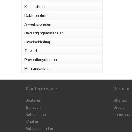
Knelprofielen
Daktoebehoren
Afwerkprofielen
Bevestigingsmaterialen
Gevelbekleding
Zetwerk
Preventiesystemen
Montageankers
Klantenservice
Websho
Bestellen
Offertes
Transport
Orders
Retourneren
Gegevens 
Afhalen
Betaalmethoden